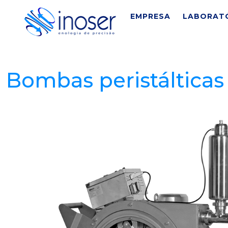
Saltar para o conteúdo
EMPRESA
LABORAT
Navegação principal
Bombas peristálticas