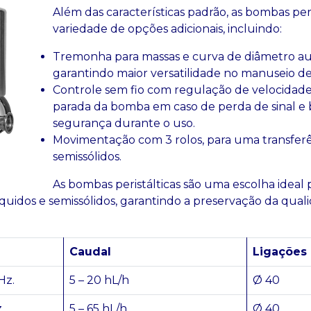
Além das características padrão, as bombas p
variedade de opções adicionais, incluindo:
Tremonha para massas e curva de diâmetro au
garantindo maior versatilidade no manuseio de
Controle sem fio com regulação de velocidade,
parada da bomba em caso de perda de sinal e b
segurança durante o uso.
Movimentação com 3 rolos, para uma transferên
semissólidos.
As bombas peristálticas são uma escolha ideal
líquidos e semissólidos, garantindo a preservação da qu
Caudal
Ligações
Hz.
5 – 20 hL/h
Ø 40
.
5 – 65 hL/h
Ø 40