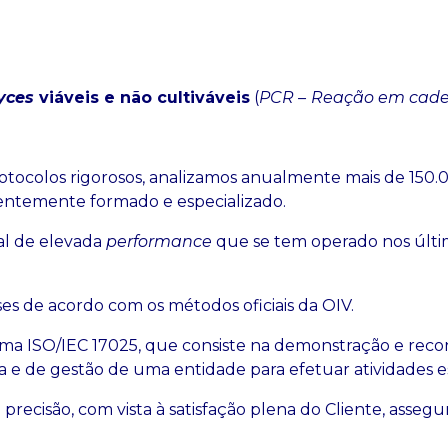
s
yces
viáveis e não cultiváveis
(
PCR –
Reação em cade
otocolos rigorosos, analizamos anualmente mais de 150.
ientemente formado e especializado.
al de elevada
performance
que se tem operado nos últim
ises de acordo com os métodos oficiais da OIV.
rma ISO/IEC 17025, que consiste na demonstração e reco
e de gestão de uma entidade para efetuar atividades e
recisão, com vista à satisfação plena do Cliente, asseg