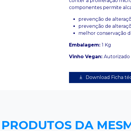
conter a proliferação micr
componentes permite alcan
prevenção de alteraçõ
prevenção de alteraçõ
melhor conservação da
Embalagem:
1 Kg
Vinho Vegan:
Autorizado
Download Ficha té
 PRODUTOS DA MES