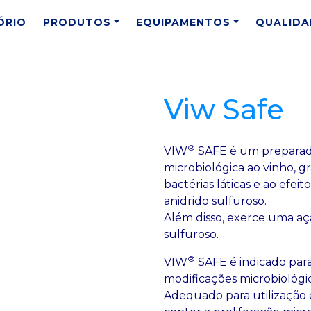
ÓRIO
PRODUTOS
EQUIPAMENTOS
QUALIDA
Viw Safe
®
VIW
SAFE é um preparado
microbiológica ao vinho, gr
bactérias láticas e ao efei
anidrido sulfuroso.
Além disso, exerce uma aç
sulfuroso.
®
VIW
SAFE é indicado para
modificações microbiológic
Adequado para utilização 