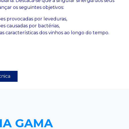
obiana. Destaca-se que a singular sinergia dos seus
çar os seguintes objetivos:
es provocadas por leveduras,
es causadas por bactérias,
s características dos vinhos ao longo do tempo.
cnica
MA GAMA