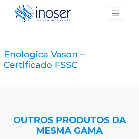
Saltar para o conteúdo
Navegação principal
Enologica Vason –
Certificado FSSC
OUTROS PRODUTOS DA
MESMA GAMA