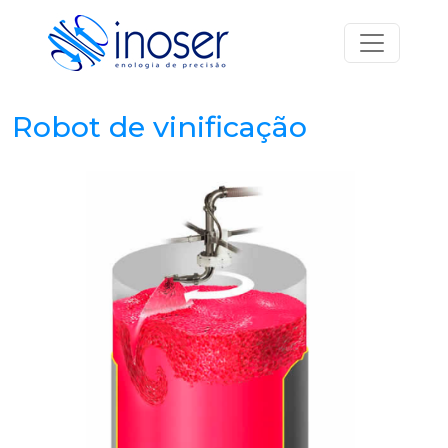
Saltar para o conteúdo
Navegação principal
Robot de vinificação