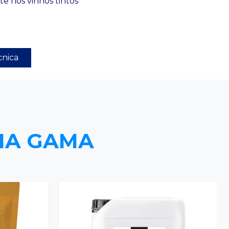
nte nos vinhos tintos
cnica
MA GAMA