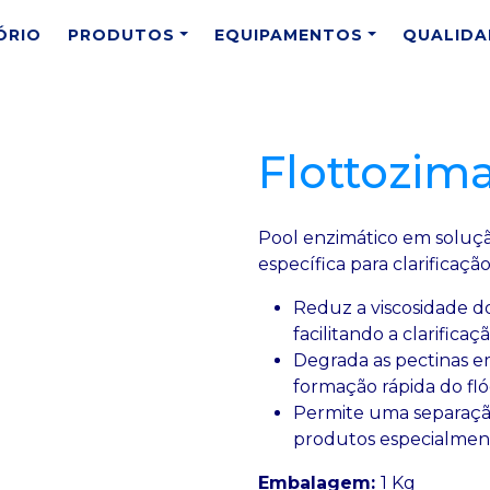
ÓRIO
PRODUTOS
EQUIPAMENTOS
QUALIDA
Flottozima
Pool enzimático em soluçã
específica para clarificaçã
Reduz a viscosidade do
facilitando a clarificaç
Degrada as pectinas e
formação rápida do fl
Permite uma separação
produtos especialment
Embalagem:
1 Kg