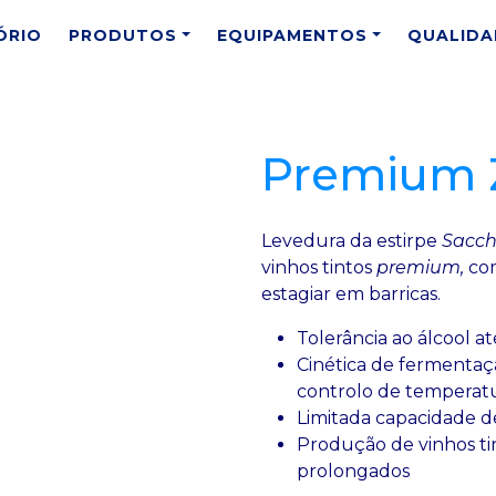
ÓRIO
PRODUTOS
EQUIPAMENTOS
QUALIDA
Premium Z
Levedura da estirpe
Sacch
vinhos tintos
premium,
com
estagiar em barricas.
Tolerância ao álcool at
Cinética de fermentaç
controlo de temperat
Limitada capacidade d
Produção de vinhos ti
prolongados