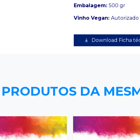
Embalagem:
500 gr
Vinho Vegan:
Autorizado
Download Ficha té
 PRODUTOS DA MES